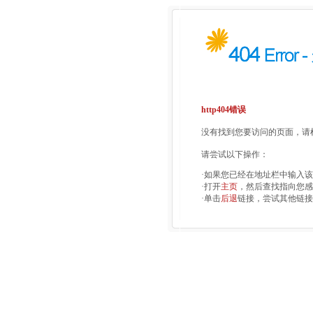
http404错误
没有找到您要访问的页面，请检
请尝试以下操作：
·如果您已经在地址栏中输入
·打开
主页
，然后查找指向您感
·单击
后退
链接，尝试其他链接