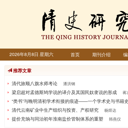
2026年8月8日 星期六
首页
期刊介绍
编
推荐文章
清代旅顺八旗水师考论
潘洪钢
梁启超对孟德斯鸠学说的译介及其国民奴隶说的形成
蒋
“类书”与晚明清初学术衔接的痕迹——一个学术史与书籍
清代云南矿业中生产组织与投资、产权研究
杨煜达
提价充饷与同治初年淮南盐价管制体系的重塑
韩燕仪