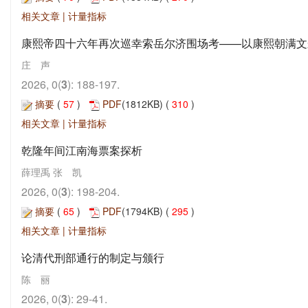
相关文章
|
计量指标
康熙帝四十六年再次巡幸索岳尔济围场考——以康熙朝满文
庄 声
2026, 0(
3
): 188-197.
摘要
(
57
)
PDF
(1812KB) (
310
)
相关文章
|
计量指标
乾隆年间江南海票案探析
薛理禹 张 凯
2026, 0(
3
): 198-204.
摘要
(
65
)
PDF
(1794KB) (
295
)
相关文章
|
计量指标
论清代刑部通行的制定与颁行
陈 丽
2026, 0(
3
): 29-41.