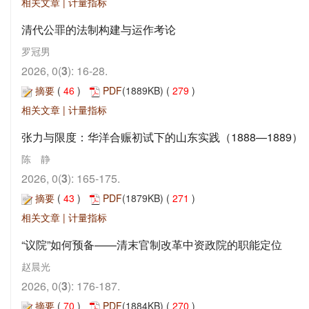
相关文章
|
计量指标
清代公罪的法制构建与运作考论
罗冠男
2026, 0(
3
): 16-28.
摘要
(
46
)
PDF
(1889KB) (
279
)
相关文章
|
计量指标
张力与限度：华洋合赈初试下的山东实践（1888—1889）
陈 静
2026, 0(
3
): 165-175.
摘要
(
43
)
PDF
(1879KB) (
271
)
相关文章
|
计量指标
“议院”如何预备——清末官制改革中资政院的职能定位
赵晨光
2026, 0(
3
): 176-187.
摘要
(
70
)
PDF
(1884KB) (
270
)