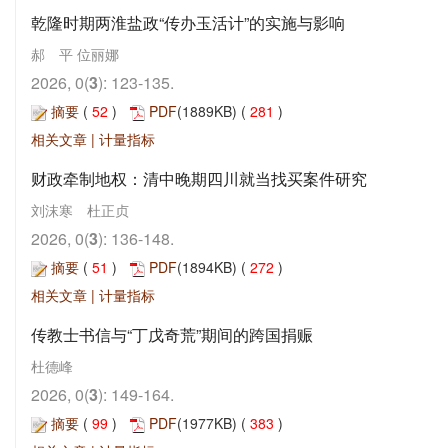
乾隆时期两淮盐政“传办玉活计”的实施与影响
郝 平 位丽娜
2026, 0(
3
): 123-135.
摘要
(
52
)
PDF
(1889KB) (
281
)
相关文章
|
计量指标
财政牵制地权：清中晚期四川就当找买案件研究
刘沫寒 杜正贞
2026, 0(
3
): 136-148.
摘要
(
51
)
PDF
(1894KB) (
272
)
相关文章
|
计量指标
传教士书信与“丁戊奇荒”期间的跨国捐赈
杜德峰
2026, 0(
3
): 149-164.
摘要
(
99
)
PDF
(1977KB) (
383
)