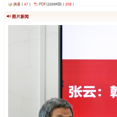
摘要
(
47
)
PDF
(2268KB) (
208
)
相关文章
|
计量指标
图片新闻
清代甘边抚番厅自理词讼的审结与边疆治理
Previous
张 科
2026, 0(
3
): 42-53.
摘要
(
51
)
PDF
(1884KB) (
224
)
相关文章
|
计量指标
官修经学文献中的“夷夏大防”：以清初钦定《春秋》经解编
任利荣
2026, 0(
3
): 54-65.
摘要
(
44
)
PDF
(1898KB) (
228
)
相关文章
|
计量指标
故训方言：清代考据学中的时间与空间
何映天