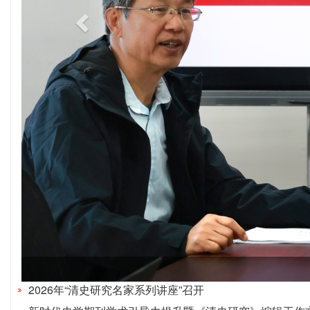
2026, 0(
3
): 66-80.
摘要
(
54
)
PDF
(2886KB) (
241
)
相关文章
|
计量指标
食物、象征与统驭：明清时期孔府与朝廷的饮食互动
杨素花 吴佩林
2026, 0(
3
): 81-93.
摘要
(
64
)
PDF
(1933KB) (
231
)
相关文章
|
计量指标
清代乡试考官盘费考
张译戈
2026, 0(
3
): 94-107.
摘要
(
61
)
PDF
(1897KB) (
291
)
相关文章
|
计量指标
史研究名家系列讲座”召开
2026年“清史研究名家系列讲座”召开