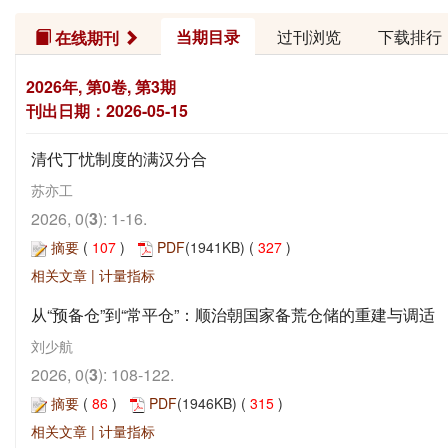
当期目录
过刊浏览
下载排行
在线期刊
2026年, 第0卷, 第3期
刊出日期：2026-05-15
清代丁忧制度的满汉分合
苏亦工
2026, 0(
3
): 1-16.
摘要
(
107
)
PDF
(1941KB) (
327
)
相关文章
|
计量指标
从“预备仓”到“常平仓”：顺治朝国家备荒仓储的重建与调适
刘少航
2026, 0(
3
): 108-122.
摘要
(
86
)
PDF
(1946KB) (
315
)
相关文章
|
计量指标