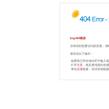
http404错误
没有找到您要访问的页面，请检
请尝试以下操作：
·如果您已经在地址栏中输入
·打开
主页
，然后查找指向您感
·单击
后退
链接，尝试其他链接