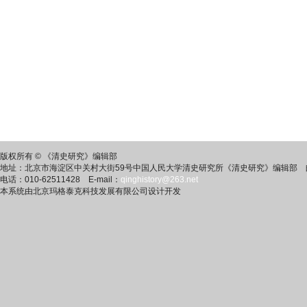
版权所有 © 《清史研究》编辑部
地址：北京市海淀区中关村大街59号中国人民大学清史研究所《清史研究》编辑部 邮
电话：010-62511428 E-mail：
qinghistory@263.net
本系统由北京玛格泰克科技发展有限公司设计开发