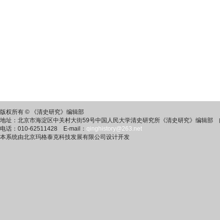
版权所有 © 《清史研究》编辑部
地址：北京市海淀区中关村大街59号中国人民大学清史研究所《清史研究》编辑部 邮
电话：010-62511428 E-mail：
qinghistory@263.net
本系统由北京玛格泰克科技发展有限公司设计开发