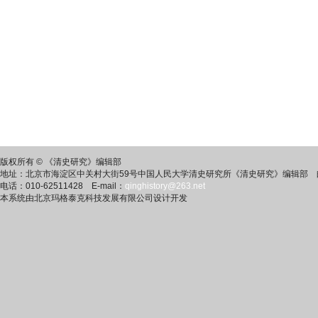
版权所有 © 《清史研究》编辑部
地址：北京市海淀区中关村大街59号中国人民大学清史研究所《清史研究》编辑部 邮
电话：010-62511428 E-mail：
qinghistory@263.net
本系统由北京玛格泰克科技发展有限公司设计开发