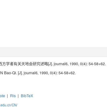
者有关天地会研究述略[J]. journal6, 1990, 0(4): 54-58+62.
Bao-Qi. [J]. journal6, 1990, 0(4): 54-58+62.
ote
|
Ris
|
BibTeX
c.edu.cn/CN/