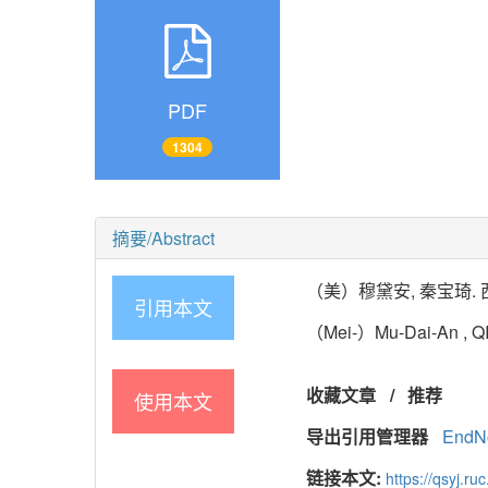
PDF
1304
摘要/Abstract
（美）穆黛安, 秦宝琦. 西方学
引用本文
（Mei-）Mu-Dai-An , QIN 
收藏文章
/
推荐
使用本文
导出引用管理器
EndN
链接本文:
https://qsyj.ru