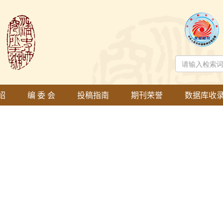
绍
编 委 会
投稿指南
期刊荣誉
数据库收