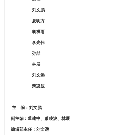
刘文鹏
夏明方
胡祥雨
李光伟
孙喆
林展
刘文远
萧凌波
主 编：刘文鹏
副主编：董建中、萧凌波、林展
编辑部主任：刘文远