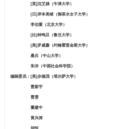
[英]沈艾娣（牛津大学）
[日]岸本美绪（御茶水女子大学）
李伯重（北京大学）
[比]钟鸣旦（鲁汶大学）
[美]罗威廉（约翰霍普金斯大学）
桑兵（中山大学）
朱浒（中国社会科学院）
编辑委员：[美]步德茂（塔尔萨大学）
曹新宇
曹雯
董建中
黄兴涛
胡恒