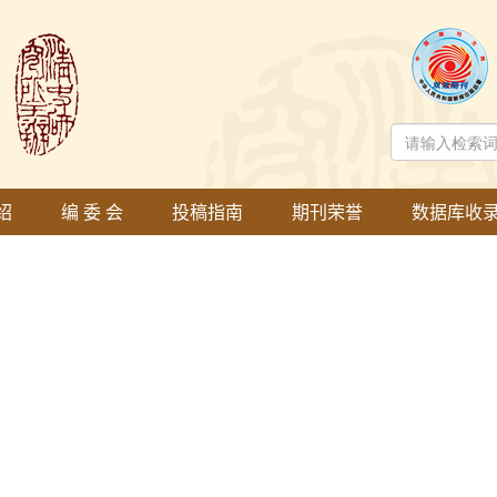
绍
编 委 会
投稿指南
期刊荣誉
数据库收