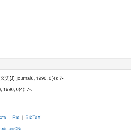
 journal6, 1990, 0(4): 7-.
, 1990, 0(4): 7-.
ote
|
Ris
|
BibTeX
c.edu.cn/CN/