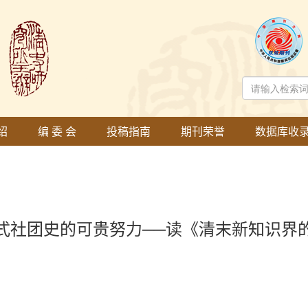
绍
编 委 会
投稿指南
期刊荣誉
数据库收
新式社团史的可贵努力──读《清末新知识界