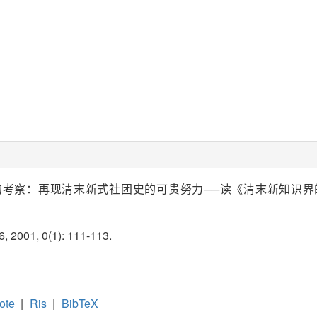
考察：再现清末新式社团史的可贵努力──读《清末新知识界的社团与活动》
6, 2001, 0(1): 111-113.
ote
|
Ris
|
BibTeX