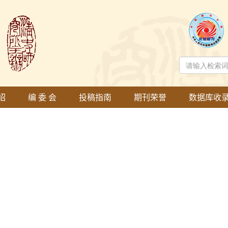
绍
编 委 会
投稿指南
期刊荣誉
数据库收