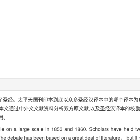
量刊印了圣经。太平天国刊印本到底以众多圣经汉译本中的哪个译本为
本文通过中外文文献资料分析双方原文献,以及圣经汉译本的校勘
用。
ble on a large scale in 1853 and 1860. Scholars have held t
 The debate has been based on a great deal of literature， but it