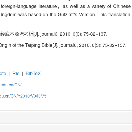
foreign-language literature，as well as a variety of Chinese 
 Kingdom was based on the Gutzlaff's Version. This translation 
考析[J]. journal6, 2010, 0(3): 75-82+137.
gin of the Taiping Bible[J]. journal6, 2010, 0(3): 75-82+137.
ote
|
Ris
|
BibTeX
c.edu.cn/CN/
.edu.cn/CN/Y2010/V0/I3/75