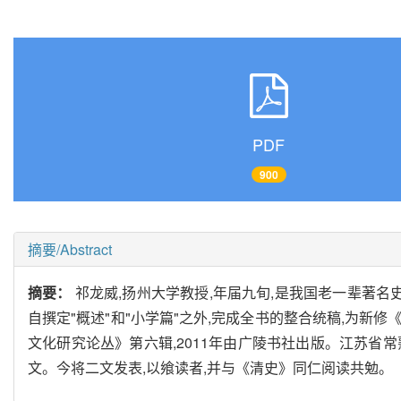
PDF
900
摘要/Abstract
摘要：
祁龙威,扬州大学教授,年届九旬,是我国老一辈著名史
自撰定"概述"和"小学篇"之外,完成全书的整合统稿,为新
文化研究论丛》第六辑,2011年由广陵书社出版。江苏省
文。今将二文发表,以飨读者,并与《清史》同仁阅读共勉。