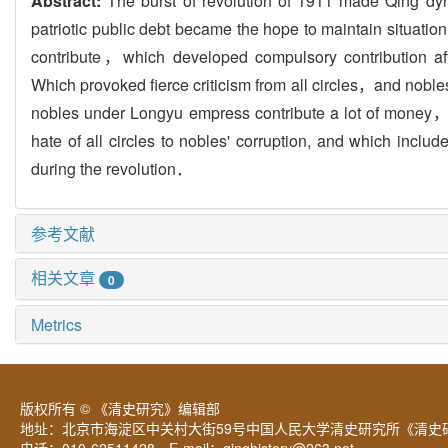
Abstract:
The burst of revolution of 1911 made Qing dy
patriotic public debt became the hope to maintain situati
contribute，which developed compulsory contribution af
Which provoked fierce criticism from all circles，and nobl
nobles under Longyu empress contribute a lot of money，an
hate of all circles to nobles' corruption, and which inc
during the revolution．
参考文献
相关文章
0
Metrics
版权所有 © 《清史研究》编辑部
地址：北京市海淀区中关村大街59号中国人民大学清史研究所《清史研
电话：010-62511428 E-mail：
qinghistory@263.net