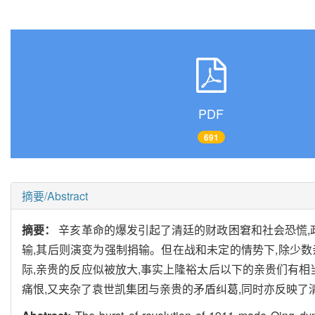
PDF
691
摘要/Abstract
摘要：
辛亥革命的爆发引起了清廷的财政困窘和社会恐慌,
输,其后则演变为强制捐输。但在战和未定的情势下,除少数
际,亲贵的反应似被放大,事实上隆裕太后以下的亲贵们有
痛恨,又夹杂了袁世凯集团与亲贵的矛盾纠葛,同时亦反映了