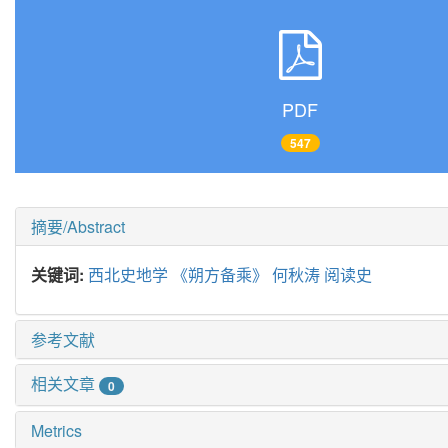
PDF
547
摘要/Abstract
关键词:
西北史地学 《朔方备乘》 何秋涛 阅读史
参考文献
相关文章
0
Metrics