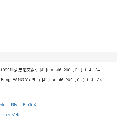
9年清史论文索引 [J]. journal6, 2001, 0(1): 114-124.
ng, FANG Yu-Ping. [J]. journal6, 2001, 0(1): 114-124.
ote
|
Ris
|
BibTeX
c.edu.cn/CN/