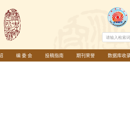
绍
编 委 会
投稿指南
期刊荣誉
数据库收