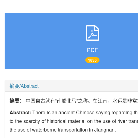
PDF
1836
摘要/Abstract
摘要：
中国自古就有“南船北马”之称。在江南，水运是非
Abstract:
There is an ancient Chinese saying regarding the
to the scarcity of historical material on the use of river tr
the use of waterborne transportation in Jiangnan.