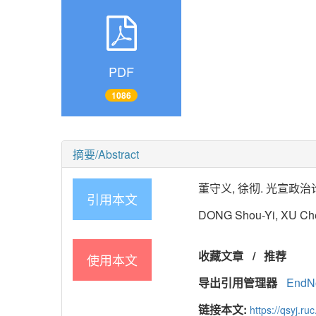
PDF
1086
摘要/Abstract
董守义, 徐彻. 光宣政治论要 [J]
引用本文
DONG Shou-Yi, XU Che. 
收藏文章
/
推荐
使用本文
导出引用管理器
EndN
链接本文:
https://qsyj.ru