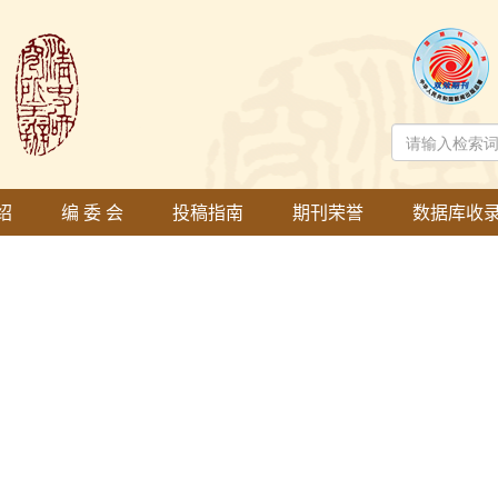
绍
编 委 会
投稿指南
期刊荣誉
数据库收