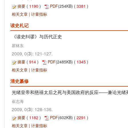
摘要
(
1190
)
PDF
(254KB) (
3381
)
相关文章
|
计量指标
读史札记
《读史纠谬》与历代正史
瞿林东
2009, 0(
3
): 121-127.
摘要
(
914
)
PDF
(2485KB) (
1345
)
相关文章
|
计量指标
清史纂修
光绪皇帝和慈禧太后之死与美国政府的反应——兼论光绪
崔志海
2009, 0(
3
): 128-136.
摘要
(
1182
)
PDF
(602KB) (
2291
)
相关文章
|
计量指标