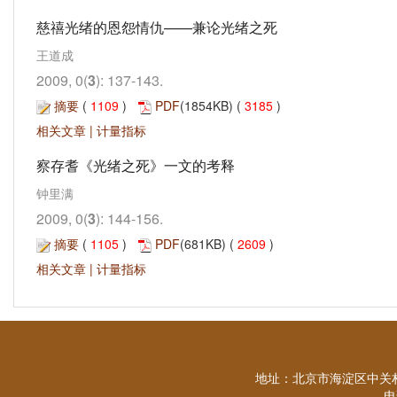
慈禧光绪的恩怨情仇——兼论光绪之死
王道成
2009, 0(
3
): 137-143.
摘要
(
1109
)
PDF
(1854KB) (
3185
)
相关文章
|
计量指标
察存耆《光绪之死》一文的考释
钟里满
2009, 0(
3
): 144-156.
摘要
(
1105
)
PDF
(681KB) (
2609
)
相关文章
|
计量指标
地址：北京市海淀区中关村
电