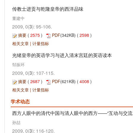
传教士进贡与乾隆皇帝的西洋品味
董建中
2009, 0(
3
): 95-106.
摘要
(
2575
)
PDF
(342KB) (
2598
)
相关文章
|
计量指标
光绪皇帝的英语学习与进入清末宫廷的英语读本
邹振环
2009, 0(
3
): 107-115.
摘要
(
2687
)
PDF
(621KB) (
4008
)
相关文章
|
计量指标
学术动态
西方人眼中的清代中国与清人眼中的西方——“互动与交流:西方
孙喆
2009, 0(
3
): 116-120.