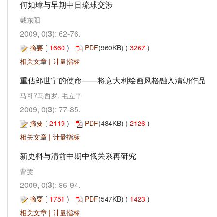
何如璋与早期中日琉球交涉
戴东阳
2009, 0(
3
): 62-76.
摘要
(
1660
)
PDF
(960KB) (
3267
)
相关文章
|
计量指标
重估郎世宁的使命——将意大利绘画风格融入清朝作品
马可?马西罗, 毛立平
2009, 0(
3
): 77-85.
摘要
(
2119
)
PDF
(484KB) (
2126
)
相关文章
|
计量指标
新史料与清前中期中俄关系再研究
曹雯
2009, 0(
3
): 86-94.
摘要
(
1751
)
PDF
(547KB) (
1423
)
相关文章
|
计量指标