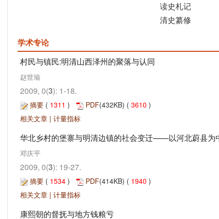
读史札记
清史纂修
学术专论
村民与镇民:明清山西泽州的聚落与认同
赵世瑜
2009, 0(
3
): 1-18.
摘要
(
1311
)
PDF
(432KB) (
3610
)
相关文章
|
计量指标
华北乡村的堡寨与明清边镇的社会变迁——以河北蔚县为
邓庆平
2009, 0(
3
): 19-27.
摘要
(
1534
)
PDF
(414KB) (
1940
)
相关文章
|
计量指标
康熙朝的督抚与地方钱粮亏