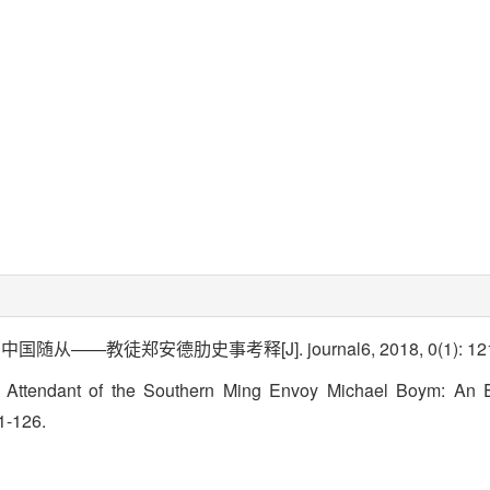
——教徒郑安德肋史事考释[J]. journal6, 2018, 0(1): 121
Attendant of the Southern Ming Envoy Michael Boym: An E
21-126.