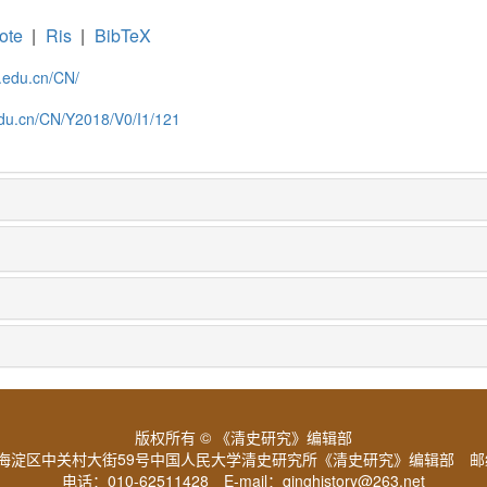
ote
|
Ris
|
BibTeX
c.edu.cn/CN/
.edu.cn/CN/Y2018/V0/I1/121
版权所有 © 《清史研究》编辑部
海淀区中关村大街59号中国人民大学清史研究所《清史研究》编辑部 邮编
电话：010-62511428 E-mail：
qinghistory@263.net