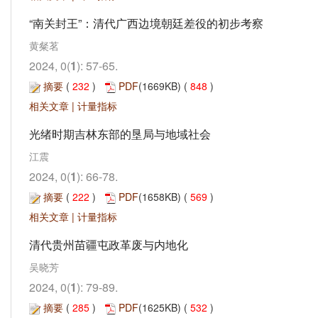
“南关封王”：清代广西边境朝廷差役的初步考察
黄粲茗
2024, 0(
1
): 57-65.
摘要
(
232
)
PDF
(1669KB) (
848
)
相关文章
|
计量指标
光绪时期吉林东部的垦局与地域社会
江震
2024, 0(
1
): 66-78.
摘要
(
222
)
PDF
(1658KB) (
569
)
相关文章
|
计量指标
清代贵州苗疆屯政革废与内地化
吴晓芳
2024, 0(
1
): 79-89.
摘要
(
285
)
PDF
(1625KB) (
532
)