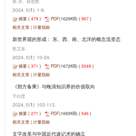
朱 浒、孙浩然
2024, 0(
1
): 1-9.
摘要
(
479
)
PDF
(1629KB) (
967
)
相关文章
|
计量指标
新世界观的形成： 东、西、南、北洋的概念流变态
郭卫东
2024, 0(
1
): 10-24.
摘要
(
371
)
PDF
(1672KB) (
2049
)
相关文章
|
计量指标
《朔方备乘》与晚清知识界的价值取向
于白昆
2024, 0(
1
): 103-113.
摘要
(
271
)
PDF
(1665KB) (
546
)
相关文章
|
计量指标
文字改革与中国近代速记术的确立