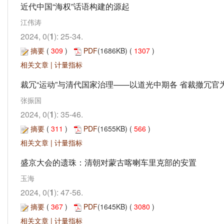
近代中国“海权”话语构建的源起
江伟涛
2024, 0(
1
): 25-34.
摘要
(
309
)
PDF
(1686KB) (
1307
)
相关文章
|
计量指标
裁冗“运动”与清代国家治理——以道光中期各 省裁撤冗官
张振国
2024, 0(
1
): 35-46.
摘要
(
311
)
PDF
(1655KB) (
566
)
相关文章
|
计量指标
盛京大会的遗珠：清朝对蒙古喀喇车里克部的安置
玉海
2024, 0(
1
): 47-56.
摘要
(
367
)
PDF
(1645KB) (
3080
)
相关文章
|
计量指标