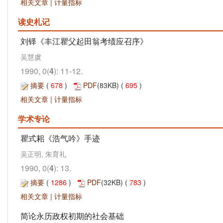
相关文章
|
计量指标
读史札记
刘铎《丰江瞿父起田翁考绩应召序》
吴慧虞
1990, 0(
4
): 11-12.
摘要
(
678
)
PDF
(83KB) (
695
)
相关文章
|
计量指标
学术专论
瞿式耜《浩气吟》手迹
吴正明, 朱育礼
1990, 0(
4
): 13.
摘要
(
1286
)
PDF
(32KB) (
783
)
相关文章
|
计量指标
简论永历政权初期的社会基础