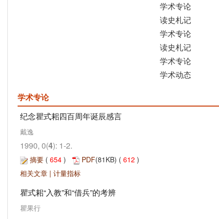
学术专论
读史札记
学术专论
读史札记
学术专论
学术动态
学术专论
纪念瞿式耜四百周年诞辰感言
戴逸
1990, 0(
4
): 1-2.
摘要
(
654
)
PDF
(81KB) (
612
)
相关文章
|
计量指标
瞿式耜“入教”和“借兵”的考辨
瞿果行