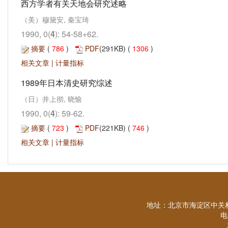
西方学者有关天地会研究述略
（美）穆黛安, 秦宝琦
1990, 0(
4
): 54-58+62.
摘要
(
786
)
PDF
(291KB) (
1306
)
相关文章
|
计量指标
1989年日本清史研究综述
（日）井上彻, 晓愉
1990, 0(
4
): 59-62.
摘要
(
723
)
PDF
(221KB) (
746
)
相关文章
|
计量指标
地址：北京市海淀区中关村
电