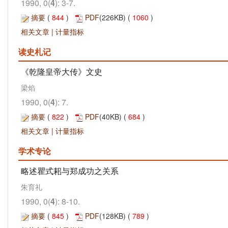
1990, 0(
4
): 3-7.
摘要
(
844
)
PDF
(226KB) (
1060
)
相关文章
|
计量指标
读史札记
《乾隆皇帝大传》文史
梁焰
1990, 0(
4
): 7.
摘要
(
822
)
PDF
(40KB) (
684
)
相关文章
|
计量指标
学术专论
略述瞿式耜与郑成功之关系
朱育礼
1990, 0(
4
): 8-10.
摘要
(
845
)
PDF
(128KB) (
789
)